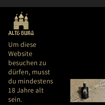
Direkt
+++ Versandkostenfrei ab 75 EUR Bestellwert! +++
zum
Inhalt
Warenko
Um diese
Filtern und sortieren
7 Produkte
Website
besuchen zu
dürfen, musst
du mindestens
18 Jahre alt
sein.